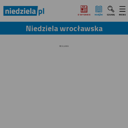
E‑WYDANIE
KSIĄŻKI
SZUKAJ
MENU
Niedziela wrocławska
REKLAMA