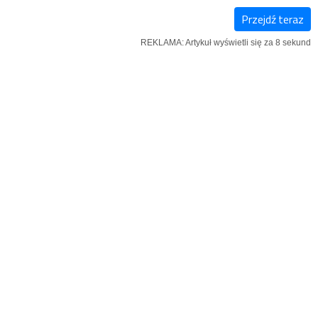
Przejdź teraz
KSIĄŻKI
SZUKAJ
MENU
REKLAMA: Artykuł wyświetli się za 7 sekund