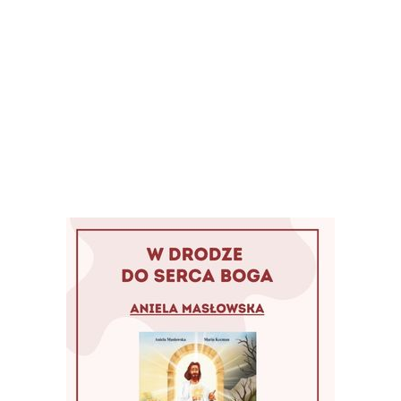
 obecnie zrealizowanych, albo w trakcie rea
.
Pomóż w rozwoju naszego portalu
Wspieram
REKLAMA